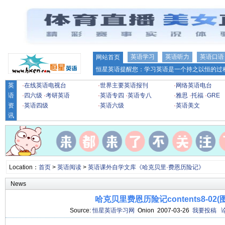
英语学习
英语听力
英语口语
网站首页
恒星英语提醒您：学习英语是一个持之以恒的过程
英
·
在线英语电视台
·
世界主要英语报刊
·
网络英语电台
语
·
四六级
·
考研英语
·
英语专四
·
英语专八
·
雅思
·
托福
·
GRE
资
·
英语四级
·
英语六级
·
英语美文
讯
Location：
首页
>
英语阅读
>
英语课外自学文库《哈克贝里·费恩历险记》
News
哈克贝里费恩历险记contents8-02(
Source:
恒星英语学习网
Onion 2007-03-26
我要投稿