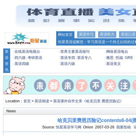
英语学习
英语听力
英语口语
网站首页
恒星英语提醒您：学习英语是一个持之以恒的过程
英
·
在线英语电视台
·
世界主要英语报刊
·
网络英语电台
语
·
四六级
·
考研英语
·
英语专四
·
英语专八
·
雅思
·
托福
·
GRE
资
·
英语四级
·
英语六级
·
英语美文
讯
Location：
首页
>
英语阅读
>
英语课外自学文库《哈克贝里·费恩历险记》
News
哈克贝里费恩历险记contents6-04(
Source:
恒星英语学习网
Onion 2007-03-26
我要投稿