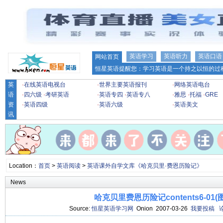
英语学习
英语听力
英语口语
网站首页
恒星英语提醒您：学习英语是一个持之以恒的过程
英
·
在线英语电视台
·
世界主要英语报刊
·
网络英语电台
语
·
四六级
·
考研英语
·
英语专四
·
英语专八
·
雅思
·
托福
·
GRE
资
·
英语四级
·
英语六级
·
英语美文
讯
Location：
首页
>
英语阅读
>
英语课外自学文库《哈克贝里·费恩历险记》
News
哈克贝里费恩历险记contents6-01(
Source:
恒星英语学习网
Onion 2007-03-26
我要投稿