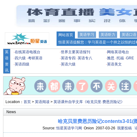
英语学习
英语听力
英语口语
网站首页
恒星英语提醒您：学习英语是一个持之以恒的过程
英
·
在线英语电视台
·
世界主要英语报刊
·
网络英语电台
语
·
四六级
·
考研英语
·
英语专四
·
英语专八
·
雅思
·
托福
·
GRE
资
·
英语四级
·
英语六级
·
英语美文
讯
Location：
首页
>
英语阅读
>
英语课外自学文库《哈克贝里·费恩历险记》
News
哈克贝里费恩历险记contents3-01(
Source:
恒星英语学习网
Onion 2007-03-26
我要投稿