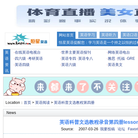
英语学习
英语听力
英语口语
网站首页
恒星英语提醒您：学习英语是一个持之以恒的过程
英
·
在线英语电视台
·
世界主要英语报刊
·
网络英语电台
语
·
四六级
·
考研英语
·
英语专四
·
英语专八
·
雅思
·
托福
·
GRE
资
·
英语四级
·
英语六级
·
英语美文
讯
Location：
首页
>
英语阅读
>
英语科普文选教程第四册
News
英语科普文选教程录音第四册lesson
Source: 2007-03-26
我要投稿
论坛
Favori