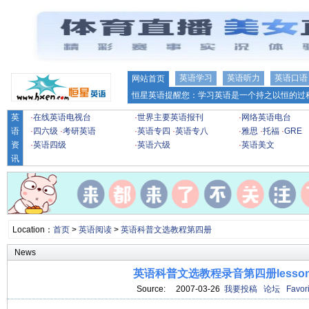
英语学习
英语听力
英语口语
网站首页
恒星英语提醒您：学习英语是一个持之以恒的过程
英
·
在线英语电视台
·
世界主要英语报刊
·
网络英语电台
语
·
四六级
·
考研英语
·
英语专四
·
英语专八
·
雅思
·
托福
·
GRE
资
·
英语四级
·
英语六级
·
英语美文
讯
Location：
首页
>
英语阅读
>
英语科普文选教程第四册
News
英语科普文选教程录音第四册lesson
Source: 2007-03-26
我要投稿
论坛
Favori