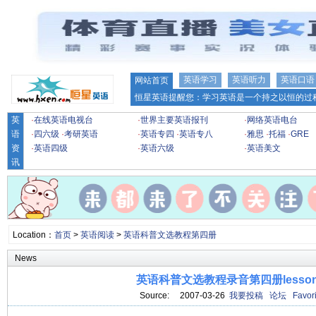
英语学习
英语听力
英语口语
网站首页
恒星英语提醒您：学习英语是一个持之以恒的过程
英
·
在线英语电视台
·
世界主要英语报刊
·
网络英语电台
语
·
四六级
·
考研英语
·
英语专四
·
英语专八
·
雅思
·
托福
·
GRE
资
·
英语四级
·
英语六级
·
英语美文
讯
Location：
首页
>
英语阅读
>
英语科普文选教程第四册
News
英语科普文选教程录音第四册lesson
Source: 2007-03-26
我要投稿
论坛
Favori