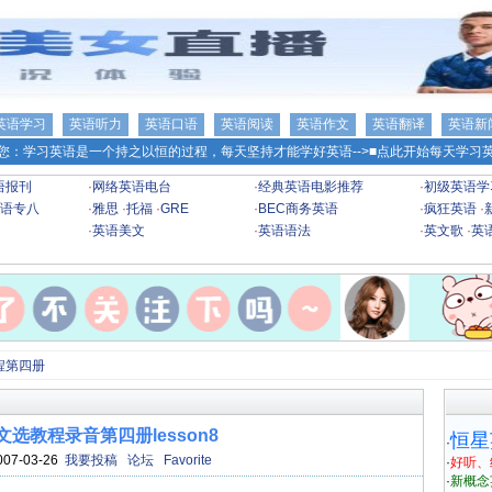
英语学习
英语听力
英语口语
英语阅读
英语作文
英语翻译
英语新
您：学习英语是一个持之以恒的过程，每天坚持才能学好英语-->
■点此开始每天学习英
语报刊
·
网络英语电台
·
经典英语电影推荐
·
初级英语学
语专八
·
雅思
·
托福
·
GRE
·
BEC商务英语
·
疯狂英语
·
·
英语美文
·
英语语法
·
英文歌
·
英
程第四册
选教程录音第四册lesson8
恒星
·
007-03-26
我要投稿
论坛
Favorite
·
好听、
·
新概念