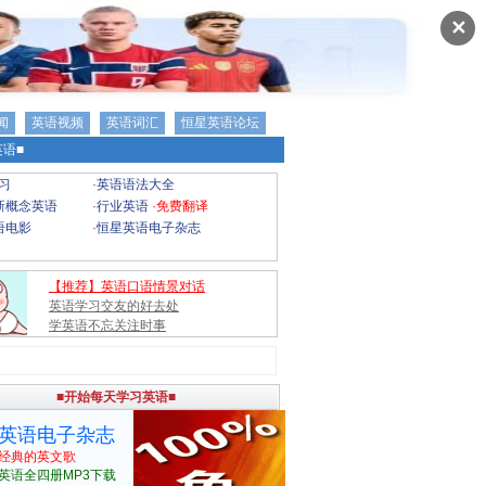
✕
闻
英语视频
英语词汇
恒星英语论坛
语■
习
·
英语语法大全
新概念英语
·
行业英语
·
免费翻译
语电影
·
恒星英语电子杂志
【推荐】英语口语情景对话
英语学习交友的好去处
学英语不忘关注时事
■开始每天学习英语■
英语电子杂志
经典的英文歌
英语全四册MP3下载