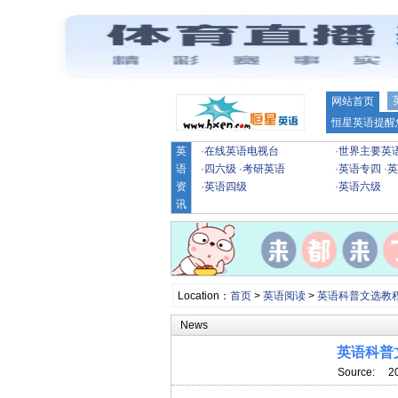
网站首页
恒星英语提醒
英
·
在线英语电视台
·
世界主要英
语
·
四六级
·
考研英语
·
英语专四
·
英
资
·
英语四级
·
英语六级
讯
Location：
首页
>
英语阅读
>
英语科普文选教
News
英语科普文
Source: 2