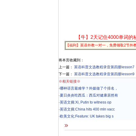
【牛】2天记住4000单词的
【福利】英语外教一对一，免费领取2节外
将本页收藏到：
上一篇：
英语科普文选教程录音第四册lesson7
下一篇：
英语科普文选教程录音第四册lesson9
※相关链接※
·
哪种语言最难学？外媒做了个排名，
·
夏日炎炎吃西瓜：西瓜对健康居然有
·
英语文摘:Xi, Putin to witness op
·
英语文摘:China hits 400 mln vacc
·
欧美文化:Feature: UK takes big s