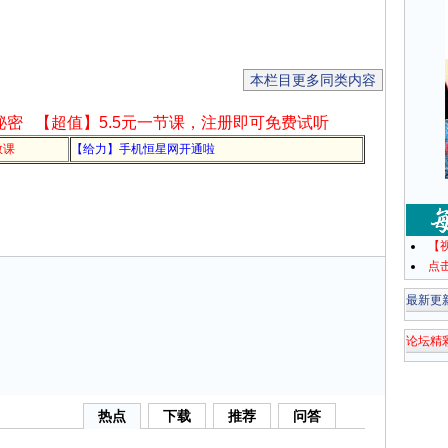
本栏目更多同类内容
秘密
【超值】5.5元一节课，注册即可免费试听
教课
【给力】手机恒星网开通啦
【
点
最新更
论坛精
热点
下载
推荐
问答