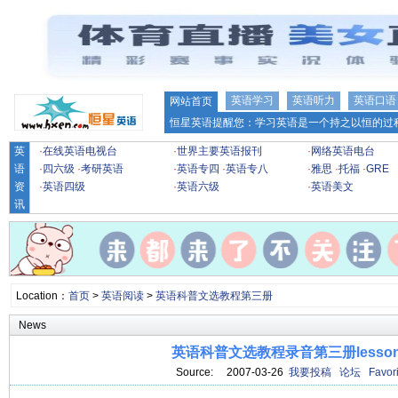
英语学习
英语听力
英语口语
网站首页
恒星英语提醒您：学习英语是一个持之以恒的过程
英
·
在线英语电视台
·
世界主要英语报刊
·
网络英语电台
语
·
四六级
·
考研英语
·
英语专四
·
英语专八
·
雅思
·
托福
·
GRE
资
·
英语四级
·
英语六级
·
英语美文
讯
Location：
首页
>
英语阅读
>
英语科普文选教程第三册
News
英语科普文选教程录音第三册lesson
Source: 2007-03-26
我要投稿
论坛
Favori