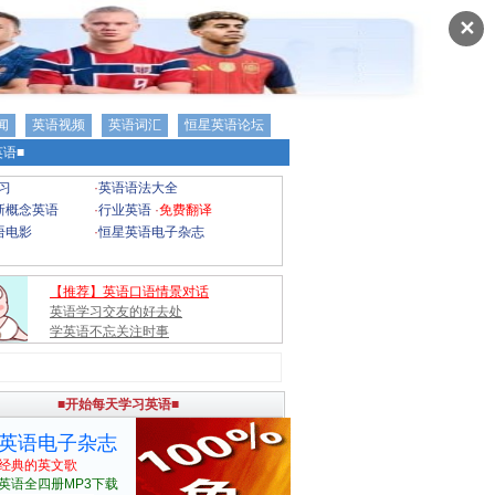
✕
闻
英语视频
英语词汇
恒星英语论坛
语■
习
·
英语语法大全
新概念英语
·
行业英语
·
免费翻译
语电影
·
恒星英语电子杂志
【推荐】英语口语情景对话
英语学习交友的好去处
学英语不忘关注时事
■开始每天学习英语■
英语电子杂志
经典的英文歌
英语全四册MP3下载