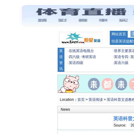
网站首页
恒星英语提醒
英
·
在线英语电视台
·
世界主要英
语
·
四六级
·
考研英语
·
英语专四
·
英
资
·
英语四级
·
英语六级
讯
Location：
首页
>
英语阅读
>
英语科普文选教
News
英语科普文
Source: 2