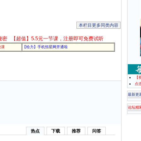
本栏目更多同类内容
秘密
【超值】5.5元一节课，注册即可免费试听
教课
【给力】手机恒星网开通啦
【
点
最新更
论坛精
热点
下载
推荐
问答