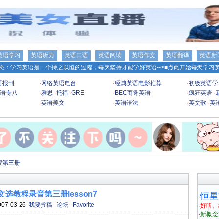
英语学习
英语听力
英语口语
英语阅读
英语作文
英语翻译
英语新
您：学习英语是一个持之以恒的过程，每天坚持才能学好英语-->
■点此开始每天学习英
语报刊
·
网络英语电台
·
经典英语电影推荐
·
初级英语学
语专八
·
雅思
·
托福
·
GRE
·
BEC商务英语
·
疯狂英语
·
·
英语美文
·
英语语法
·
英文歌
·
英
程第三册
选教程录音第三册lesson7
恒星
·
007-03-26
我要投稿
论坛
Favorite
·
好听、
·
新概念