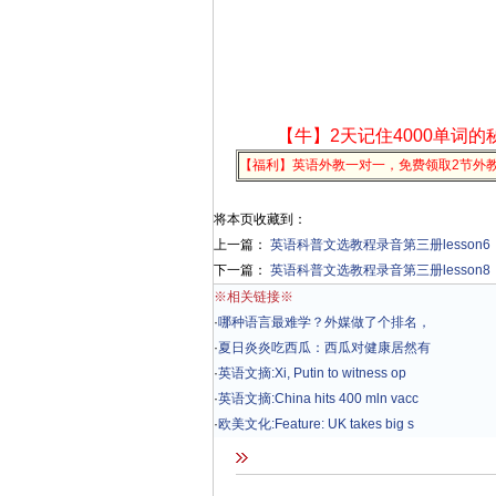
【牛】2天记住4000单词的
【福利】英语外教一对一，免费领取2节外
将本页收藏到：
上一篇：
英语科普文选教程录音第三册lesson6
下一篇：
英语科普文选教程录音第三册lesson8
※相关链接※
·
哪种语言最难学？外媒做了个排名，
·
夏日炎炎吃西瓜：西瓜对健康居然有
·
英语文摘:Xi, Putin to witness op
·
英语文摘:China hits 400 mln vacc
·
欧美文化:Feature: UK takes big s