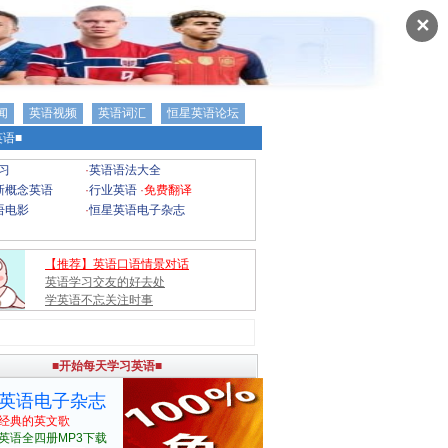
✕
闻
英语视频
英语词汇
恒星英语论坛
语■
习
·
英语语法大全
新概念英语
·
行业英语
·
免费翻译
语电影
·
恒星英语电子杂志
【推荐】英语口语情景对话
英语学习交友的好去处
学英语不忘关注时事
■开始每天学习英语■
英语电子杂志
经典的英文歌
英语全四册MP3下载