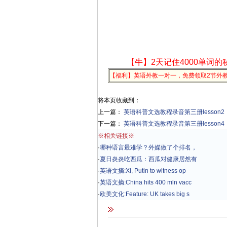
【牛】2天记住4000单词的
【福利】英语外教一对一，免费领取2节外
将本页收藏到：
上一篇：
英语科普文选教程录音第三册lesson2
下一篇：
英语科普文选教程录音第三册lesson4
※相关链接※
·
哪种语言最难学？外媒做了个排名，
·
夏日炎炎吃西瓜：西瓜对健康居然有
·
英语文摘:Xi, Putin to witness op
·
英语文摘:China hits 400 mln vacc
·
欧美文化:Feature: UK takes big s