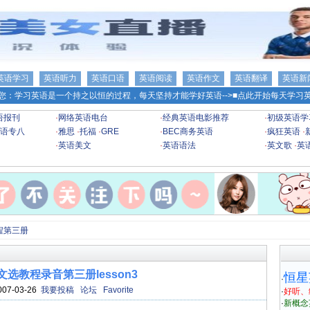
英语学习
英语听力
英语口语
英语阅读
英语作文
英语翻译
英语新
您：学习英语是一个持之以恒的过程，每天坚持才能学好英语-->
■点此开始每天学习英
语报刊
·
网络英语电台
·
经典英语电影推荐
·
初级英语学
语专八
·
雅思
·
托福
·
GRE
·
BEC商务英语
·
疯狂英语
·
·
英语美文
·
英语语法
·
英文歌
·
英
程第三册
选教程录音第三册lesson3
恒星
·
007-03-26
我要投稿
论坛
Favorite
·
好听、
·
新概念