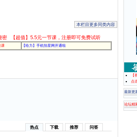
本栏目更多同类内容
秘密
【超值】5.5元一节课，注册即可免费试听
教课
【给力】手机恒星网开通啦
【
点
最新更
论坛精
热点
下载
推荐
问答