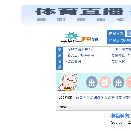
网站首页
恒星英语提醒
英
·
在线英语电视台
·
世界主要英
语
·
四六级
·
考研英语
·
英语专四
·
英
资
·
英语四级
·
英语六级
讯
Location：
首页
>
英语阅读
>
英语科普文选教
News
英语科普文
Source: 2