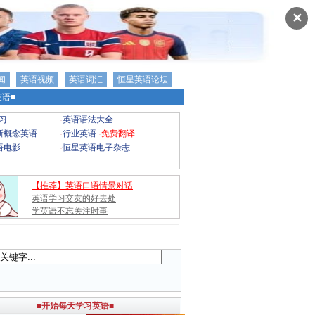
✕
闻
英语视频
英语词汇
恒星英语论坛
语■
习
·
英语语法大全
新概念英语
·
行业英语
·
免费翻译
语电影
·
恒星英语电子杂志
【推荐】英语口语情景对话
英语学习交友的好去处
学英语不忘关注时事
■开始每天学习英语■