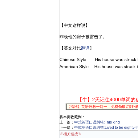
【中文这样说】
昨晚他的房子被雷击了。
【英文对比
翻译
】
Chinese Style——His house was struck by
American Style— His house was struck by 
【牛】2天记住4000单词的
【福利】英语外教一对一，免费领取2节外
将本页收藏到：
上一篇：
中式英语口语纠错:This kind
下一篇：
中式英语口语纠错:Lived to be eighty-fi
※相关链接※