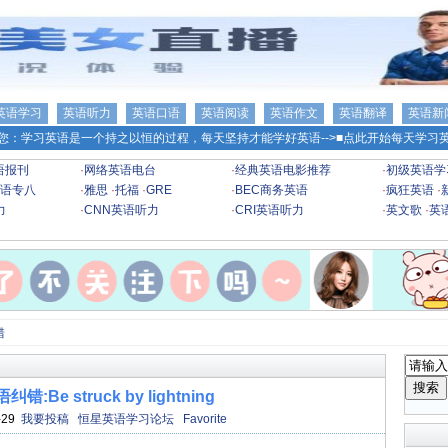
英语学习
英语听力
英语口语
英语阅读
英语作文
英语翻译
英语新
您：学习英语是一个持之以恒的过程，每天坚持才能学好英语-->
■点此开始每天学习英
语报刊
·
网络英语电台
·
经典英语电影推荐
·
初级英语学
语专八
·
雅思
·
托福
·
GRE
·
BEC商务英语
·
疯狂英语
·
力
·
CNN英语听力
·
CRI英语听力
·
英文歌
·
英
错
:Be struck by lightning
-29
我要投稿
恒星英语学习论坛
Favorite