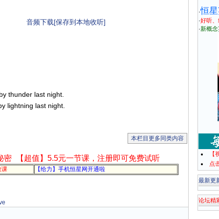
恒星
·
·
好听、
音频下载[保存到本地收听]
·
新概念
 thunder last night.
lightning last night.
本栏目更多同类内容
【
秘密
【超值】5.5元一节课，注册即可免费试听
点
教课
【给力】手机恒星网开通啦
最新更
论坛精
ve