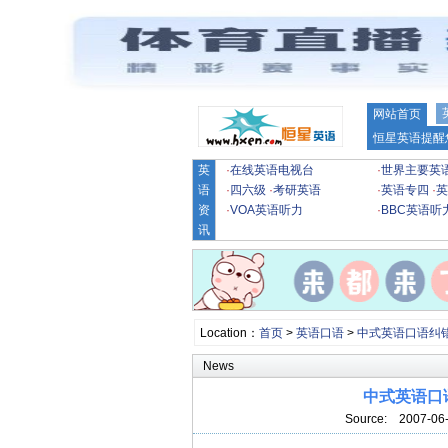
网站首页
恒星英语提醒
英
·
在线英语电视台
·
世界主要英
语
·
四六级
·
考研英语
·
英语专四
·
英
资
·
VOA英语听力
·
BBC英语听
讯
Location：
首页
>
英语口语
>
中式英语口语纠
News
中式英语口语纠错
Source:
2007-06