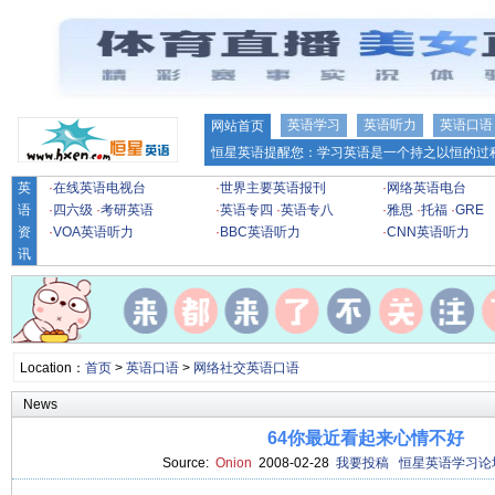
英语学习
英语听力
英语口语
网站首页
恒星英语提醒您：学习英语是一个持之以恒的过程
英
·
在线英语电视台
·
世界主要英语报刊
·
网络英语电台
语
·
四六级
·
考研英语
·
英语专四
·
英语专八
·
雅思
·
托福
·
GRE
资
·
VOA英语听力
·
BBC英语听力
·
CNN英语听力
讯
Location：
首页
>
英语口语
>
网络社交英语口语
News
64你最近看起来心情不好
Source:
Onion
2008-02-28
我要投稿
恒星英语学习论