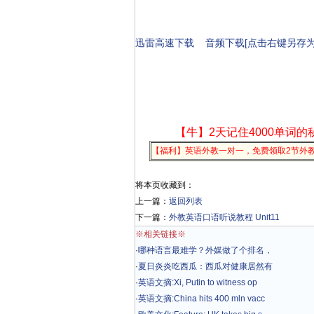
迅雷高速下载
音频下载[点击右键另存为
【牛】2天记住4000单词的
【福利】英语外教一对一，免费领取2节外
将本页收藏到：
上一篇：
返回列表
下一篇：
外教英语口语听说教程 Unit11
※相关链接※
·
哪种语言最难学？外媒做了个排名，
·
夏日炎炎吃西瓜：西瓜对健康居然有
·
英语文摘:Xi, Putin to witness op
·
英语文摘:China hits 400 mln vacc