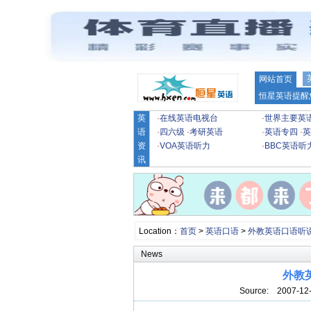
网站首页
恒星英语提醒
英
·
在线英语电视台
·
世界主要英
语
·
四六级
·
考研英语
·
英语专四
·
英
资
·
VOA英语听力
·
BBC英语听
讯
Location：
首页
>
英语口语
>
外教英语口语听
News
外教英
Source:
2007-12