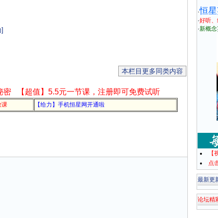
恒星
·
·
好听、
·
新概念
]
本栏目更多同类内容
秘密
【超值】5.5元一节课，注册即可免费试听
教课
【给力】手机恒星网开通啦
【
点
最新更
论坛精