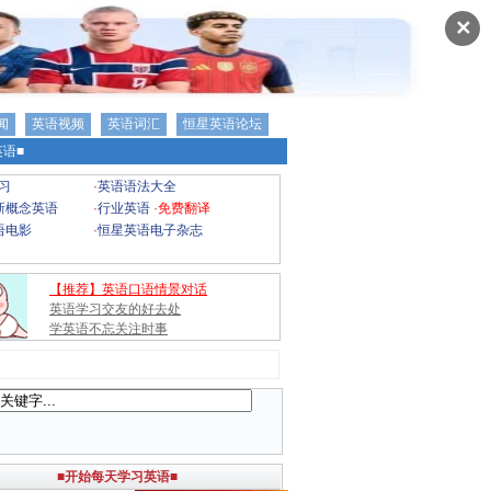
✕
闻
英语视频
英语词汇
恒星英语论坛
语■
习
·
英语语法大全
新概念英语
·
行业英语
·
免费翻译
语电影
·
恒星英语电子杂志
【推荐】英语口语情景对话
英语学习交友的好去处
学英语不忘关注时事
■开始每天学习英语■