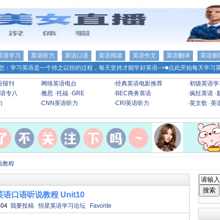
英语学习
英语听力
英语口语
英语阅读
英语作文
英语翻译
英语新
您：学习英语是一个持之以恒的过程，每天坚持才能学好英语-->
■点此开始每天学习英
语报刊
·
网络英语电台
·
经典英语电影推荐
·
初级英语学
语专八
·
雅思
·
托福
·
GRE
·
BEC商务英语
·
疯狂英语
·
力
·
CNN英语听力
·
CRI英语听力
·
英文歌
·
英
说教程
语口语听说教程 Unit10
-04
我要投稿
恒星英语学习论坛
Favorite