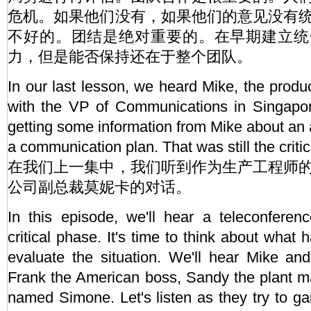
危机。如果他们没有，如果他们的意见没有
不好的。团结是绝对重要的。在早期建立统
力，但是能否保持还在于整个团队。
In our last lesson, we heard Mike, the produc
with the VP of Communications in Singapo
getting some information from Mike about an 
a communication plan. That was still the critic
在我们上一集中，我们听到作为生产工程师
公司副总裁莫妮卡的对话。
In this episode, we'll hear a teleconferenc
critical phase. It's time to think about what
evaluate the situation. We'll hear Mike an
Frank the American boss, Sandy the plant m
named Simone. Let's listen as they try to ga