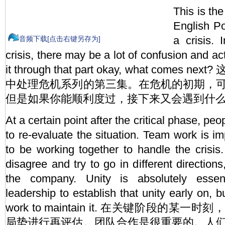
This is the
English Po
a crisis. 
音频下载[点击右键另存为]
crisis, there may be a lot of confusion and act
it through that part okay, what comes n
中处理危机系列的第三集。在危机的初期，
但是如果你能顺利度过，接下来又会遇到什
At a certain point after the critical phase, pe
to re-evaluate the situation. Team work is i
to be working together to handle the crisis. 
disagree and try to go in different directions
the company. Unity is absolutely essen
leadership to establish that unity early on, 
work to maintain it. 在关键阶段的
局势进行再评估。团队合作是很重要的。人