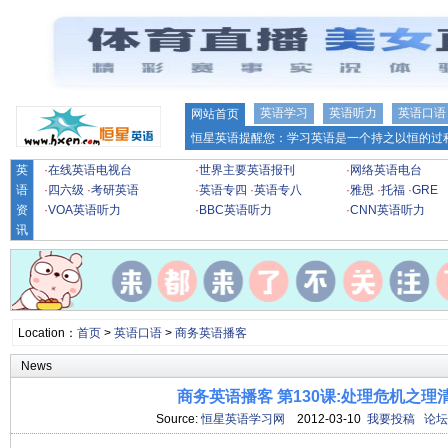
英语学习
英语听力
英语口语
网站首页
恒星英语提醒您：学习英语是一个持之以恒的过程
英
·
在线英语电视台
·
世界主要英语报刊
·
网络英语电台
语
·
四六级
·
考研英语
·
英语专四
·
英语专八
·
雅思
·
托福
·
GRE
资
·
VOA英语听力
·
BBC英语听力
·
CNN英语听力
讯
Location：
首页
>
英语口语
>
商务英语播客
News
商务英语播客 第130课:处理危机之理
Source:
恒星英语学习网
2012-03-10
我要投稿
论坛