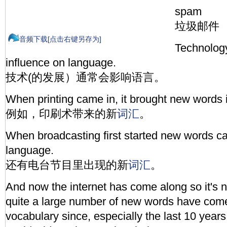
spam
垃圾邮件
音频下载[点击右键另存为]
Technolog
influence on language.
技术(的发展）通常会影响语言。
When printing came in, it brought new words 
例如，印刷术带来的新
词汇
。
When broadcasting first started new words ca
language.
还有电台节目里出现的新
词汇
。
And now the internet has come along so it's no
quite a large number of new words have come
vocabulary since, especially the last 10 years