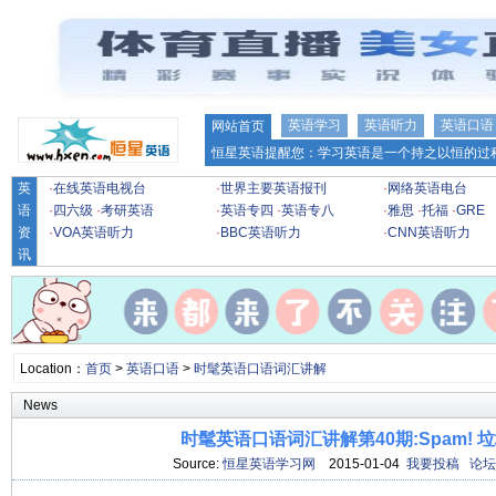
英语学习
英语听力
英语口语
网站首页
恒星英语提醒您：学习英语是一个持之以恒的过程
英
·
在线英语电视台
·
世界主要英语报刊
·
网络英语电台
语
·
四六级
·
考研英语
·
英语专四
·
英语专八
·
雅思
·
托福
·
GRE
资
·
VOA英语听力
·
BBC英语听力
·
CNN英语听力
讯
Location：
首页
>
英语口语
>
时髦英语口语词汇讲解
News
时髦英语口语词汇讲解第40期:Spam! 垃
Source:
恒星英语学习网
2015-01-04
我要投稿
论坛