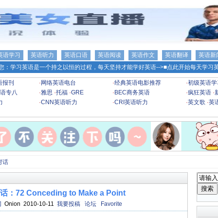
英语学习
英语听力
英语口语
英语阅读
英语作文
英语翻译
英语新
您：学习英语是一个持之以恒的过程，每天坚持才能学好英语-->
■点此开始每天学习英
语报刊
·
网络英语电台
·
经典英语电影推荐
·
初级英语学
语专八
·
雅思
·
托福
·
GRE
·
BEC商务英语
·
疯狂英语
·
力
·
CNN英语听力
·
CRI英语听力
·
英文歌
·
英
对话
 Conceding to Make a Point
网
Onion 2010-10-11
我要投稿
论坛
Favorite