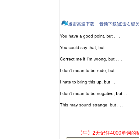
迅雷高速下载
音频下载[点击右键另
You have a good point, but . . .
You could say that, but . . .
Correct me if I'm wrong, but . . .
I don't mean to be rude, but . . .
I hate to bring this up, but . . .
I don't mean to be negative, but . . .
This may sound strange, but . . .
【牛】2天记住4000单词的