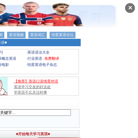
✕
闻
英语视频
英语词汇
恒星英语论坛
语■
习
·
英语语法大全
新概念英语
·
行业英语
·
免费翻译
语电影
·
恒星英语电子杂志
【推荐】英语口语情景对话
英语学习交友的好去处
学英语不忘关注时事
■开始每天学习英语■