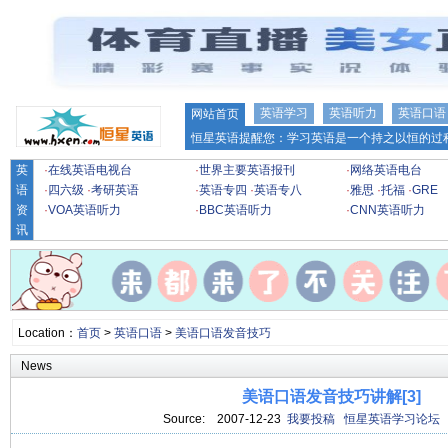
英语学习
英语听力
英语口语
网站首页
恒星英语提醒您：学习英语是一个持之以恒的过程
英
·
在线英语电视台
·
世界主要英语报刊
·
网络英语电台
语
·
四六级
·
考研英语
·
英语专四
·
英语专八
·
雅思
·
托福
·
GRE
资
·
VOA英语听力
·
BBC英语听力
·
CNN英语听力
讯
Location：
首页
>
英语口语
>
美语口语发音技巧
News
美语口语发音技巧讲解[3]
Source:
2007-12-23
我要投稿
恒星英语学习论坛