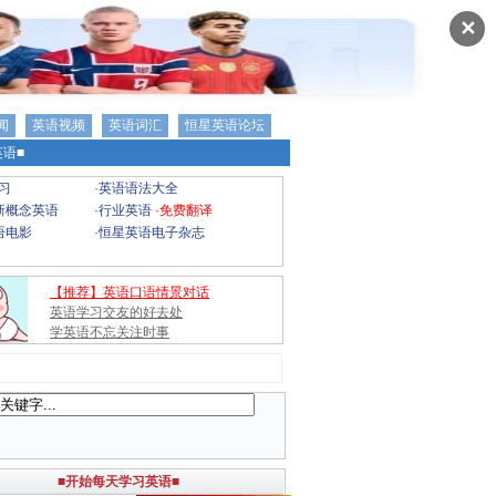
✕
闻
英语视频
英语词汇
恒星英语论坛
语■
习
·
英语语法大全
新概念英语
·
行业英语
·
免费翻译
语电影
·
恒星英语电子杂志
【推荐】英语口语情景对话
英语学习交友的好去处
学英语不忘关注时事
■开始每天学习英语■