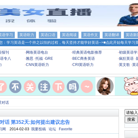
英语学习
英语听力
英语口语
英语阅读
英语作文
英语翻译
英语新
您：学习英语是一个持之以恒的过程，每天坚持才能学好英语-->
■点此开始每天学习英
语报刊
·
网络英语电台
·
经典英语电影推荐
·
初级英语学
语专八
·
雅思
·
托福
·
GRE
·
BEC商务英语
·
疯狂英语
·
力
·
CNN英语听力
·
CRI英语听力
·
英文歌
·
英
景对话
对话 第352天:如何提出建议忠告
习网
2014-02-03
我要投稿
论坛
Favorite