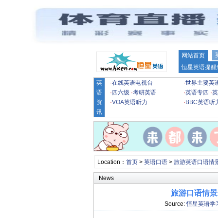
网站首页
恒星英语提醒
英
·
在线英语电视台
·
世界主要英
语
·
四六级
·
考研英语
·
英语专四
·
英
资
·
VOA英语听力
·
BBC英语听
讯
Location：
首页
>
英语口语
>
旅游英语口语情
News
旅游口语情景
Source:
恒星英语学