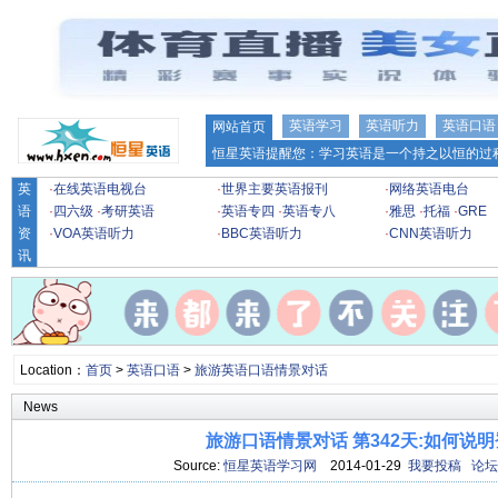
英语学习
英语听力
英语口语
网站首页
恒星英语提醒您：学习英语是一个持之以恒的过程
英
·
在线英语电视台
·
世界主要英语报刊
·
网络英语电台
语
·
四六级
·
考研英语
·
英语专四
·
英语专八
·
雅思
·
托福
·
GRE
资
·
VOA英语听力
·
BBC英语听力
·
CNN英语听力
讯
Location：
首页
>
英语口语
>
旅游英语口语情景对话
News
旅游口语情景对话 第342天:如何说
Source:
恒星英语学习网
2014-01-29
我要投稿
论坛