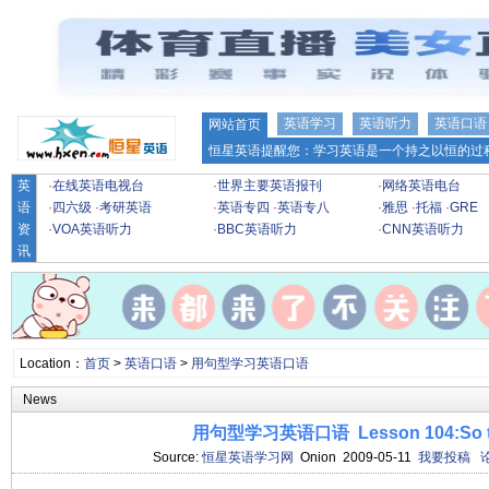
英语学习
英语听力
英语口语
网站首页
恒星英语提醒您：学习英语是一个持之以恒的过程
英
·
在线英语电视台
·
世界主要英语报刊
·
网络英语电台
语
·
四六级
·
考研英语
·
英语专四
·
英语专八
·
雅思
·
托福
·
GRE
资
·
VOA英语听力
·
BBC英语听力
·
CNN英语听力
讯
Location：
首页
>
英语口语
>
用句型学习英语口语
News
用句型学习英语口语 Lesson 104:So tha
Source:
恒星英语学习网
Onion 2009-05-11
我要投稿