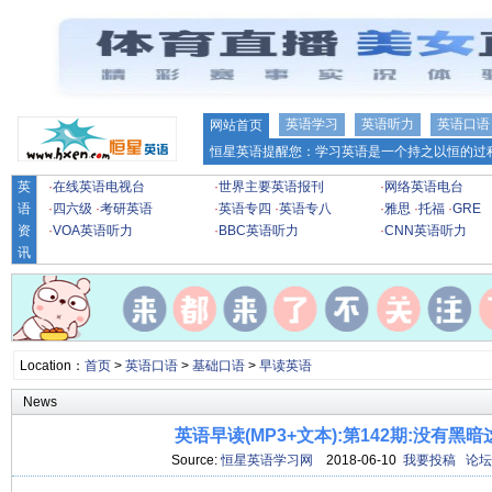
英语学习
英语听力
英语口语
网站首页
恒星英语提醒您：学习英语是一个持之以恒的过程
英
·
在线英语电视台
·
世界主要英语报刊
·
网络英语电台
语
·
四六级
·
考研英语
·
英语专四
·
英语专八
·
雅思
·
托福
·
GRE
资
·
VOA英语听力
·
BBC英语听力
·
CNN英语听力
讯
Location：
首页
>
英语口语
>
基础口语
>
早读英语
News
英语早读(MP3+文本):第142期:没有黑
Source:
恒星英语学习网
2018-06-10
我要投稿
论坛