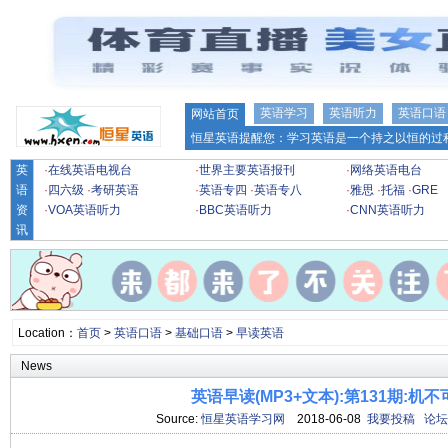
英语学习
英语听力
英语口语
网站首页
恒星英语提醒您：学习英语是一个持之以恒的过程
英
·
在线英语电视台
·
世界主要英语报刊
·
网络英语电台
语
·
四六级
·
考研英语
·
英语专四
·
英语专八
·
雅思
·
托福
·
GRE
资
·
VOA英语听力
·
BBC英语听力
·
CNN英语听力
讯
Location：
首页
>
英语口语
>
基础口语
>
早读英语
News
英语早读(MP3+文本):第131期:机不
Source:
恒星英语学习网
2018-06-08
我要投稿
论坛