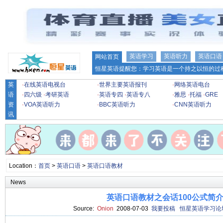
英语学习
英语听力
英语口语
网站首页
恒星英语提醒您：学习英语是一个持之以恒的过程
英
·
在线英语电视台
·
世界主要英语报刊
·
网络英语电台
语
·
四六级
·
考研英语
·
英语专四
·
英语专八
·
雅思
·
托福
·
GRE
资
·
VOA英语听力
·
BBC英语听力
·
CNN英语听力
讯
Location：
首页
>
英语口语
>
英语口语教材
News
英语口语教材之会话100公式简
Source:
Onion
2008-07-03
我要投稿
恒星英语学习论