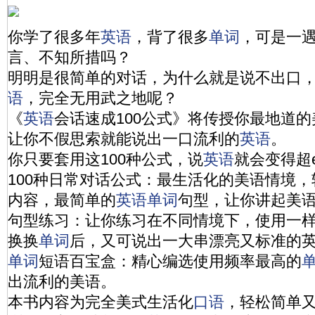
你学了很多年
英语
，背了很多
单词
，可是一
言、不知所措吗？
明明是很简单的对话，为什么就是说不出口
语
，完全无用武之地呢？
《
英语
会话速成100公式》将传授你最地道
让你不假思索就能说出一口流利的
英语
。
你只要套用这100种公式，说
英语
就会变得超e
100种日常对话公式：最生活化的美语情境
内容，最简单的
英语
单词
句型，让你讲起美
句型练习：让你练习在不同情境下，使用一
换换
单词
后，又可说出一大串漂亮又标准的
单词
短语百宝盒：精心编选使用频率最高的
出流利的美语。
本书内容为完全美式生活化
口语
，轻松简单