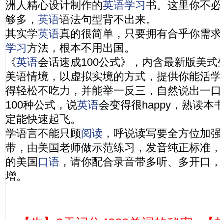
洲人精心设计制作的
英语
学习
书。这里你不
够多，
英语
语法句型背不出来。
其实学
英语
真的很简单，只要拥有合乎你需
学习
方法，根本不用出国。
《
英语
会话速成100公式》，内含最新版美
美语情境，以虚拟实境的方式，提供你能活
得轻松不吃力，并能举一反三，自然说出一
100种公式，说
英语
会变得很happy，熟读
定能快速起飞。
学语言不能只顾
阅读
，呼说读写要全方位加强
带，由美国老师做示范练习，发音纯正标准
的美国
口语
，请你配合录音带多听、多开口
增。