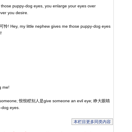
ose puppy-dog eyes, you enlarge your eyes over
ever you desire.
my little nephew gives me those puppy-dog eyes
d!
g me!
one; 恨恨瞪别人是give someone an evil eye; 睁大眼睛
dog eyes.
本栏目更多同类内容