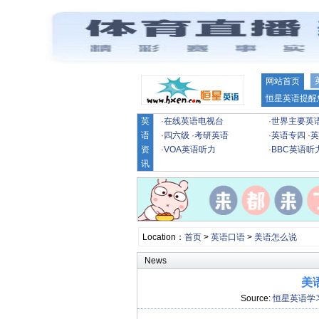
网站首页
恒星英语提醒
英
·
在线英语电视台
·
世界主要英
语
·
四六级
·
考研英语
·
英语专四
·
英
资
·
VOA英语听力
·
BBC英语听
讯
Location：
首页
>
英语口语
>
美语怎么说
News
美
Source:
恒星英语学