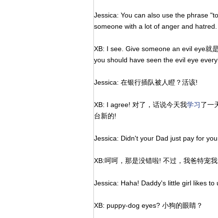
Jessica: You can also use the phrase "to
someone with a lot of anger and hatred
XB: I see. Give someone an evil
you should have seen the evil eye ever
Jessica: 在银行插队被人瞪？活该!
XB: I agree! 对了，话说今天我
学习
了一
台新的!
Jessica: Didn't your Dad just pay for yo
XB:呵呵，那是没错啦! 不过，我爸特
Jessica: Haha! Daddy's little girl likes t
XB: puppy-dog eyes? 小狗的眼睛？