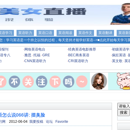
英语学习
英语听力
英语口语
英语阅读
英语作文
英语翻译
英语新
您：学习英语是一个持之以恒的过程，每天坚持才能学好英语-->
■点此开始每天学习英
语报刊
·
网络英语电台
·
经典英语电影推荐
·
初级英语学
语专八
·
雅思
·
托福
·
GRE
·
BEC商务英语
·
疯狂英语
·
力
·
CNN英语听力
·
CRI英语听力
·
英文歌
·
英
语怎么说066讲: 摆臭脸
习网
2012-06-04
我要投稿
论坛
Favorite