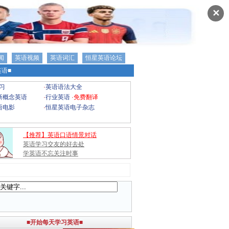
✕
闻
英语视频
英语词汇
恒星英语论坛
语■
习
·
英语语法大全
新概念英语
·
行业英语
·
免费翻译
语电影
·
恒星英语电子杂志
【推荐】英语口语情景对话
英语学习交友的好去处
学英语不忘关注时事
■开始每天学习英语■