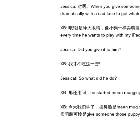
Jessica: 对啊。When you give someone th
dramatically with a sad face to get what
XB: 哦!就是睁大眼睛，像小狗一样卖萌装可怜! Hey, 
every time he wants to play with my iPa
Jessica: Did you give it to him?
XB: 我才不吃这一套!
Jessicaf: So what did he do?
XB: 那还用问，he started mean muggin
XB: 今天我们学了，摆臭脸是mean mug some
卖萌装可怜是give someone those puppy-