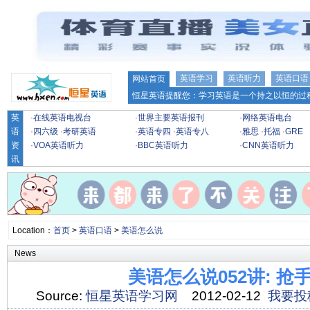
英语学习
英语听力
英语口语
网站首页
恒星英语提醒您：学习英语是一个持之以恒的过程
英
·
在线英语电视台
·
世界主要英语报刊
·
网络英语电台
语
·
四六级
·
考研英语
·
英语专四
·
英语专八
·
雅思
·
托福
·
GRE
资
·
VOA英语听力
·
BBC英语听力
·
CNN英语听力
讯
Location：
首页
>
英语口语
>
美语怎么说
News
美语怎么说052讲: 抢
Source:
恒星英语学习网
2012-02-12
我要投