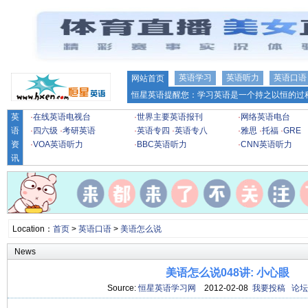
英语学习
英语听力
英语口语
网站首页
恒星英语提醒您：学习英语是一个持之以恒的过程
英
·
在线英语电视台
·
世界主要英语报刊
·
网络英语电台
语
·
四六级
·
考研英语
·
英语专四
·
英语专八
·
雅思
·
托福
·
GRE
资
·
VOA英语听力
·
BBC英语听力
·
CNN英语听力
讯
Location：
首页
>
英语口语
>
美语怎么说
News
美语怎么说048讲: 小心眼
Source:
恒星英语学习网
2012-02-08
我要投稿
论坛