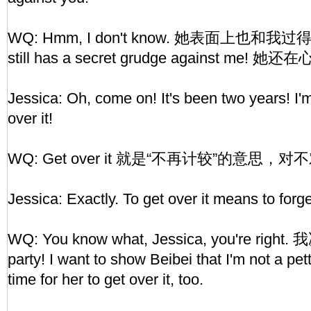
WQ: Hmm, I don't know. 她表面上也和我过得去，
still has a secret grudge against me
Jessica: Oh, come on! It's been two years! I'
over it!
WQ: Get over it 就是“不再计较”的意思，对
Jessica: Exactly. To get over it means to forge
WQ: You know what, Jessica, you're r
party! I want to show Beibei that I'm not a pet
time for her to get over it, too.