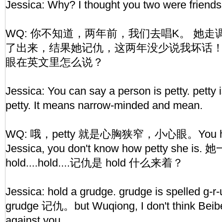
Jessica: Why? I thought you two were friends
WQ: 你不知道，两年前，我们去唱K。 她
了出来，结果她记仇，这两年没少说我坏话！
眼在英文里怎么说？
Jessica: You can say a person is petty. petty is
petty. It means narrow-minded and mean.
WQ: 哦，petty 就是心胸狭窄，小心眼。You have
Jessica, you don't know how petty she 
hold....hold....记仇是 hold 什么来着？
Jessica: hold a grudge. grudge is spelled g-r-
grudge 记仇。but Wuqiong, I don't think Beibei
against you.