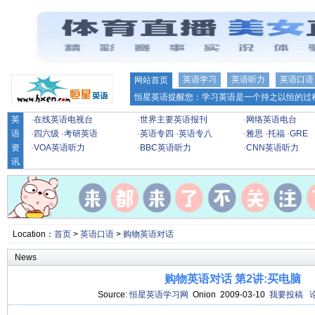
英语学习
英语听力
英语口语
网站首页
恒星英语提醒您：学习英语是一个持之以恒的过程
英
·
在线英语电视台
·
世界主要英语报刊
·
网络英语电台
语
·
四六级
·
考研英语
·
英语专四
·
英语专八
·
雅思
·
托福
·
GRE
资
·
VOA英语听力
·
BBC英语听力
·
CNN英语听力
讯
Location：
首页
>
英语口语
>
购物英语对话
News
购物英语对话 第2讲:买电脑
Source:
恒星英语学习网
Onion 2009-03-10
我要投稿