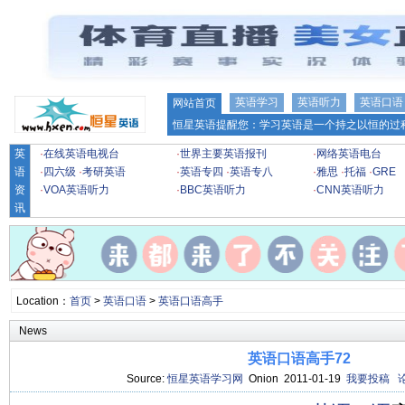
英语学习
英语听力
英语口语
网站首页
恒星英语提醒您：学习英语是一个持之以恒的过程
英
·
在线英语电视台
·
世界主要英语报刊
·
网络英语电台
语
·
四六级
·
考研英语
·
英语专四
·
英语专八
·
雅思
·
托福
·
GRE
资
·
VOA英语听力
·
BBC英语听力
·
CNN英语听力
讯
Location：
首页
>
英语口语
>
英语口语高手
News
英语口语高手72
Source:
恒星英语学习网
Onion 2011-01-19
我要投稿