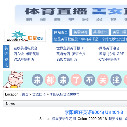
英语学习
英语听力
英语口语
网站首页
恒星英语提醒您：学习英语是一个持之以恒的过程
英
·
在线英语电视台
·
世界主要英语报刊
·
网络英语电台
语
·
四六级
·
考研英语
·
英语专四
·
英语专八
·
雅思
·
托福
·
GRE
资
·
VOA英语听力
·
BBC英语听力
·
CNN英语听力
讯
Location：
首页
>
英语口语
>
李阳疯狂英语900句
News
李阳疯狂英语900句 Unit04-8
Source:
恒星英语学习网
Onion 2009-05-18
我要投稿