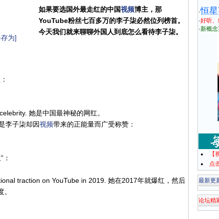
如果要选国外最走红的中国
视频
博主，那
恒星
·
YouTube粉丝七百多万的李子柒必然位列榜首。
·
好听、
·
新概念
今天我们就来聊聊外国人到底怎么看待李子柒。
存为]
红：
ternet celebrity. 她是中国最神秘的网红。
是李子柒却因
视频
带来的正能量而广受称赞：
【
”：
点
ernational traction on YouTube in 2019. 她在2017年就爆红，然后
最新更
名度。
论坛精