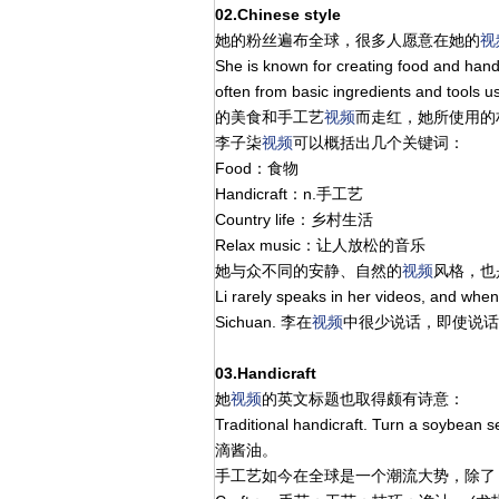
02.Chinese style
她的粉丝遍布全球，很多人愿意在她的
视
She is known for creating food and hand
often from basic ingredients and to
的美食和手工艺
视频
而走红，她所使用的
李子柒
视频
可以概括出几个关键词：
Food：食物
Handicraft：n.手工艺
Country life：乡村生活
Relax music：让人放松的音乐
她与众不同的安静、自然的
视频
风格，也
Li rarely speaks in her videos, and when 
Sichuan. 李在
视频
中很少说话，即使说话
03.Handicraft
她
视频
的英文标题也取得颇有诗意：
Traditional handicraft. Turn a so
滴酱油。
手工艺如今在全球是一个潮流大势，除了 ha