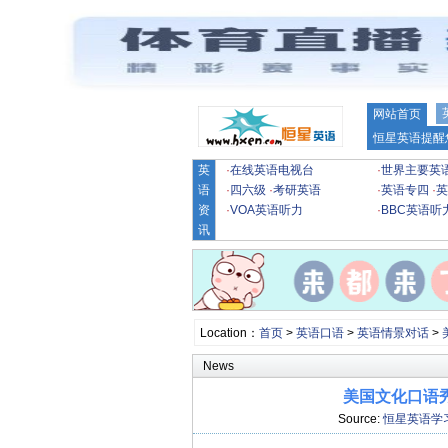
网站首页
恒星英语提醒
英
·
在线英语电视台
·
世界主要英
语
·
四六级
·
考研英语
·
英语专四
·
英
资
·
VOA英语听力
·
BBC英语听
讯
Location：
首页
>
英语口语
>
英语情景对话
>
News
美国文化口语秀
Source:
恒星英语学