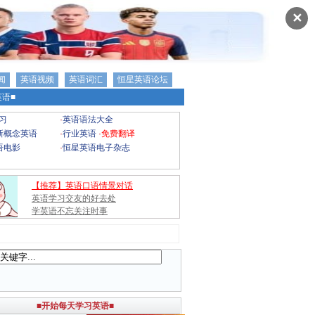
✕
闻
英语视频
英语词汇
恒星英语论坛
语■
习
·
英语语法大全
新概念英语
·
行业英语
·
免费翻译
语电影
·
恒星英语电子杂志
【推荐】英语口语情景对话
英语学习交友的好去处
学英语不忘关注时事
■开始每天学习英语■