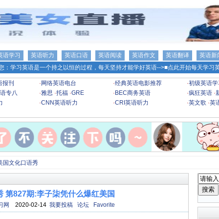
英语学习
英语听力
英语口语
英语阅读
英语作文
英语翻译
英语新
您：学习英语是一个持之以恒的过程，每天坚持才能学好英语-->
■点此开始每天学习英
语报刊
·
网络英语电台
·
经典英语电影推荐
·
初级英语学
语专八
·
雅思
·
托福
·
GRE
·
BEC商务英语
·
疯狂英语
·
力
·
CNN英语听力
·
CRI英语听力
·
英文歌
·
英
美国文化口语秀
 第827期:李子柒凭什么爆红美国
习网
2020-02-14
我要投稿
论坛
Favorite