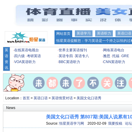
英语学习
英语听力
英语口语
网站首页
恒星英语提醒您：学习英语是一个持之以恒的过程
英
·
在线英语电视台
·
世界主要英语报刊
·
网络英语电台
语
·
四六级
·
考研英语
·
英语专四
·
英语专八
·
雅思
·
托福
·
GRE
资
·
VOA英语听力
·
BBC英语听力
·
CNN英语听力
讯
Location：
首页
>
英语口语
>
英语情景对话
>
美国文化口语秀
News
美国文化口语秀 第807期:美国人说累有1
Source:
恒星英语学习网
2020-02-09
我要投稿
论坛