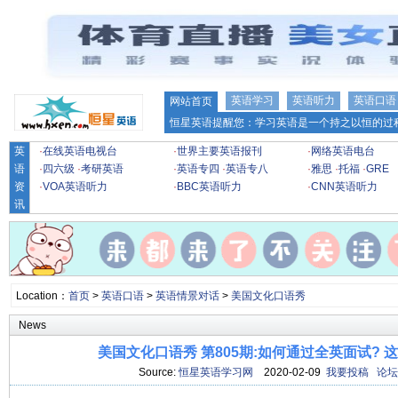
英语学习
英语听力
英语口语
网站首页
恒星英语提醒您：学习英语是一个持之以恒的过程
英
·
在线英语电视台
·
世界主要英语报刊
·
网络英语电台
语
·
四六级
·
考研英语
·
英语专四
·
英语专八
·
雅思
·
托福
·
GRE
资
·
VOA英语听力
·
BBC英语听力
·
CNN英语听力
讯
Location：
首页
>
英语口语
>
英语情景对话
>
美国文化口语秀
News
美国文化口语秀 第805期:如何通过全英面试? 
Source:
恒星英语学习网
2020-02-09
我要投稿
论坛