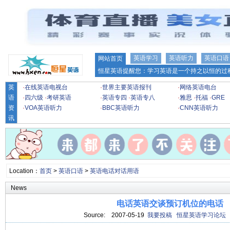
英语学习
英语听力
英语口语
网站首页
恒星英语提醒您：学习英语是一个持之以恒的过程
英
·
在线英语电视台
·
世界主要英语报刊
·
网络英语电台
语
·
四六级
·
考研英语
·
英语专四
·
英语专八
·
雅思
·
托福
·
GRE
资
·
VOA英语听力
·
BBC英语听力
·
CNN英语听力
讯
Location：
首页
>
英语口语
>
英语电话对话用语
News
电话英语交谈预订机位的电话
Source:
2007-05-19
我要投稿
恒星英语学习论坛