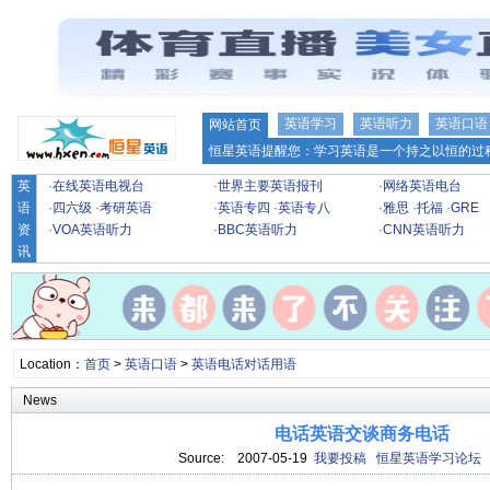
英语学习
英语听力
英语口语
网站首页
恒星英语提醒您：学习英语是一个持之以恒的过程
英
·
在线英语电视台
·
世界主要英语报刊
·
网络英语电台
语
·
四六级
·
考研英语
·
英语专四
·
英语专八
·
雅思
·
托福
·
GRE
资
·
VOA英语听力
·
BBC英语听力
·
CNN英语听力
讯
Location：
首页
>
英语口语
>
英语电话对话用语
News
电话英语交谈商务电话
Source:
2007-05-19
我要投稿
恒星英语学习论坛