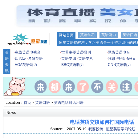
英语学习
英语听力
英语口语
网站首页
恒星英语提醒您：学习英语是一个持之以恒的过程
英
·
在线英语电视台
·
世界主要英语报刊
·
网络英语电台
语
·
四六级
·
考研英语
·
英语专四
·
英语专八
·
雅思
·
托福
·
GRE
资
·
VOA英语听力
·
BBC英语听力
·
CNN英语听力
讯
Location：
首页
>
英语口语
>
英语电话对话用语
News
电话英语交谈如何打国际电话
Source:
2007-05-19
我要投稿
恒星英语学习论坛