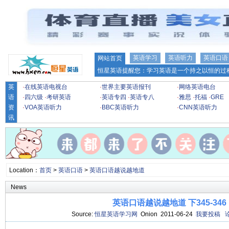
英语学习
英语听力
英语口语
网站首页
恒星英语提醒您：学习英语是一个持之以恒的过程
英
·
在线英语电视台
·
世界主要英语报刊
·
网络英语电台
语
·
四六级
·
考研英语
·
英语专四
·
英语专八
·
雅思
·
托福
·
GRE
资
·
VOA英语听力
·
BBC英语听力
·
CNN英语听力
讯
Location：
首页
>
英语口语
>
英语口语越说越地道
News
英语口语越说越地道 下345-346
Source:
恒星英语学习网
Onion 2011-06-24
我要投稿