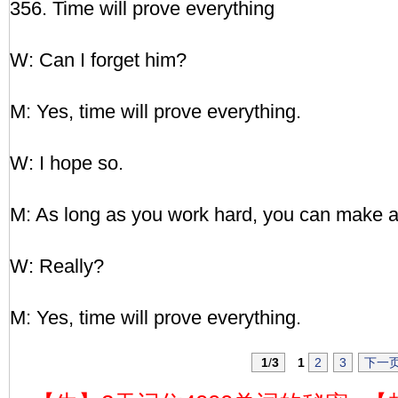
356. Time will prove everything
W: Can I forget him?
M: Yes, time will prove everything.
W: I hope so.
M: As long as you work hard, you can make a
W: Really?
M: Yes, time will prove everything.
1
/
3
1
2
3
下一