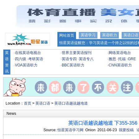
英语学习
英语听力
英语口语
网站首页
恒星英语提醒您：学习英语是一个持之以恒的过程
英
·
在线英语电视台
·
世界主要英语报刊
·
网络英语电台
语
·
四六级
·
考研英语
·
英语专四
·
英语专八
·
雅思
·
托福
·
GRE
资
·
VOA英语听力
·
BBC英语听力
·
CNN英语听力
讯
Location：
首页
>
英语口语
>
英语口语越说越地道
News
英语口语越说越地道 下355-356
Source:
恒星英语学习网
Onion 2011-06-23
我要投稿