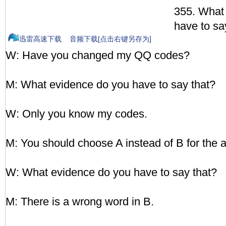
355. What
have to sa
迅雷高速下载
音频下载[点击右键另存为]
W: Have you changed my QQ codes?
M: What evidence do you have to say that?
W: Only you know my codes.
M: You should choose A instead of B for the 
W: What evidence do you have to say that?
M: There is a wrong word in B.