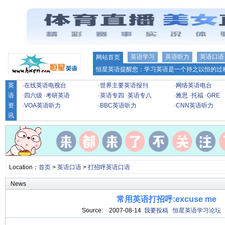
英语学习
英语听力
英语口语
网站首页
恒星英语提醒您：学习英语是一个持之以恒的过程
英
·
在线英语电视台
·
世界主要英语报刊
·
网络英语电台
语
·
四六级
·
考研英语
·
英语专四
·
英语专八
·
雅思
·
托福
·
GRE
资
·
VOA英语听力
·
BBC英语听力
·
CNN英语听力
讯
Location：
首页
>
英语口语
>
打招呼英语口语
News
常用英语打招呼:excuse me
Source:
2007-08-14
我要投稿
恒星英语学习论坛