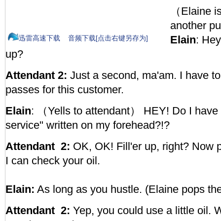
（Elaine is
another 
Elain
: Hey
迅雷高速下载
音频下载[点击右键另存为]
up?
Attendant 2:
Just a second, ma'am. I have t
passes for this customer.
Elain
: （Yells to attendant） HEY! Do I have
service" written on my forehead?!?
Attendant 2:
OK, OK! Fill'er up, right? Now
I can check your oil.
Elain:
As long as you hustle. (Elaine pops th
Attendant 2:
Yep, you could use a little oil.