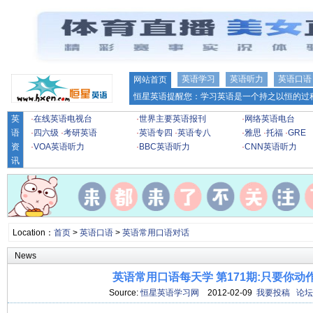
英语学习
英语听力
英语口语
网站首页
恒星英语提醒您：学习英语是一个持之以恒的过程
英
·
在线英语电视台
·
世界主要英语报刊
·
网络英语电台
语
·
四六级
·
考研英语
·
英语专四
·
英语专八
·
雅思
·
托福
·
GRE
资
·
VOA英语听力
·
BBC英语听力
·
CNN英语听力
讯
Location：
首页
>
英语口语
>
英语常用口语对话
News
英语常用口语每天学 第171期:只要你动
Source:
恒星英语学习网
2012-02-09
我要投稿
论坛