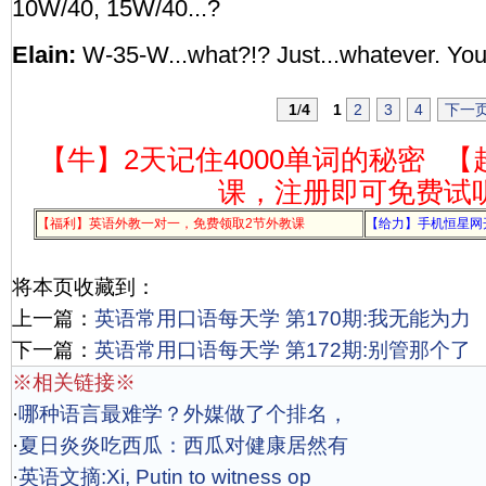
10W/40, 15W/40...?
Elain:
W-35-W...what?!? Just...whatever. You
1
/
4
1
2
3
4
下一
【牛】2天记住4000单词的秘密
【
课，注册即可免费试
【福利】英语外教一对一，免费领取2节外教课
【给力】手机恒星网
将本页收藏到：
上一篇：
英语常用口语每天学 第170期:我无能为力
下一篇：
英语常用口语每天学 第172期:别管那个了
※相关链接※
·
哪种语言最难学？外媒做了个排名，
·
夏日炎炎吃西瓜：西瓜对健康居然有
·
英语文摘:Xi, Putin to witness op