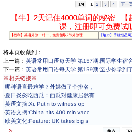
1
/
4
1
2
3
4
下一
【牛】2天记住4000单词的秘密
【
课，注册即可免费试
【福利】英语外教一对一，免费领取2节外教课
【给力】手机恒星网
将本页收藏到：
上一篇：
英语常用口语每天学 第157期:国际学生宿
下一篇：
英语常用口语每天学 第159期:至少你学到
※相关链接※
·
哪种语言最难学？外媒做了个排名，
·
夏日炎炎吃西瓜：西瓜对健康居然有
·
英语文摘:Xi, Putin to witness op
·
英语文摘:China hits 400 mln vacc
·
欧美文化:Feature: UK takes big s
热点
下