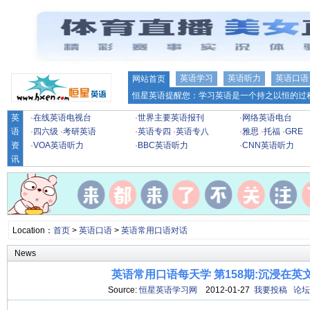
英语学习
英语听力
英语口语
网站首页
恒星英语提醒您：学习英语是一个持之以恒的过程
英
·
在线英语电视台
·
世界主要英语报刊
·
网络英语电台
语
·
四六级
·
考研英语
·
英语专四
·
英语专八
·
雅思
·
托福
·
GRE
资
·
VOA英语听力
·
BBC英语听力
·
CNN英语听力
讯
Location：
首页
>
英语口语
>
英语常用口语对话
News
英语常用口语每天学 第158期:沉浸在英
Source:
恒星英语学习网
2012-01-27
我要投稿
论坛