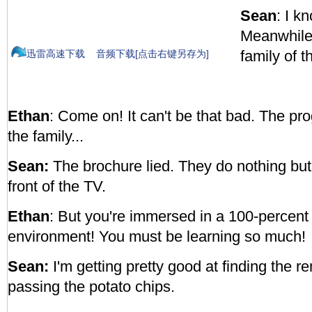
Sean
: I k
Meanwhile,
family of t
迅雷高速下载
音频下载[点击右键另存为]
Ethan
: Come on! It can't be that bad. The p
the family...
Sean:
The brochure lied. They do nothing but 
front of the TV.
Ethan
: But you're immersed in a 100-percent
environment! You must be learning so much!
Sean:
I'm getting pretty good at finding the r
passing the potato chips.