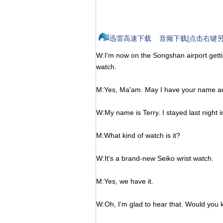
迅雷高速下载
音频下载[点击右键另
W:I'm now on the Songshan airport gettin
watch.
M:Yes, Ma'am. May I have your name 
W:My name is Terry. I stayed last night i
M:What kind of watch is it?
W:It's a brand-new Seiko wrist watch.
M:Yes, we have it.
W:Oh, I'm glad to hear that. Would you ki