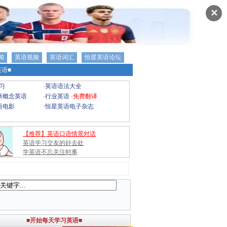
✕
闻
英语视频
英语词汇
恒星英语论坛
语■
习
·
英语语法大全
新概念英语
·
行业英语
·
免费翻译
语电影
·
恒星英语电子杂志
【推荐】英语口语情景对话
英语学习交友的好去处
学英语不忘关注时事
■开始每天学习英语■