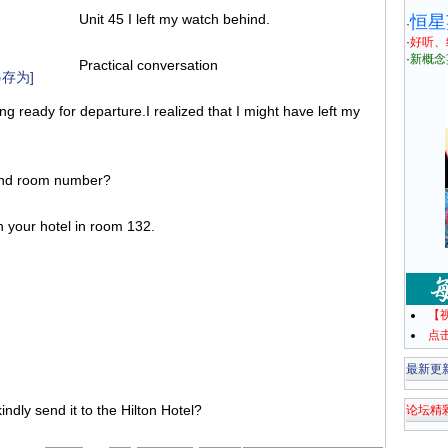
Unit 45 I left my watch behind.
恒星
·
·
好听、
·
新概念
Practical conversation
存为]
g ready for departure.I realized that I might have left my
and room number?
n your hotel in room 132.
【
点
最新更
ndly send it to the Hilton Hotel?
论坛精