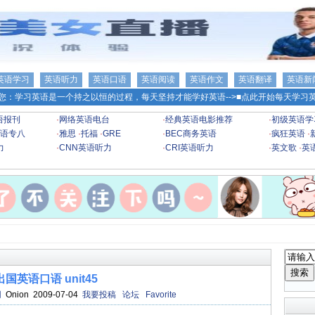
英语学习
英语听力
英语口语
英语阅读
英语作文
英语翻译
英语新
您：学习英语是一个持之以恒的过程，每天坚持才能学好英语-->
■点此开始每天学习英
语报刊
·
网络英语电台
·
经典英语电影推荐
·
初级英语学
语专八
·
雅思
·
托福
·
GRE
·
BEC商务英语
·
疯狂英语
·
力
·
CNN英语听力
·
CRI英语听力
·
英文歌
·
英
出国英语口语 unit45
网
Onion 2009-07-04
我要投稿
论坛
Favorite