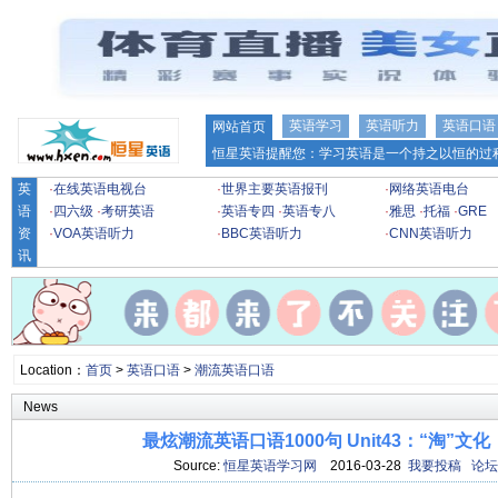
英语学习
英语听力
英语口语
网站首页
恒星英语提醒您：学习英语是一个持之以恒的过程
英
·
在线英语电视台
·
世界主要英语报刊
·
网络英语电台
语
·
四六级
·
考研英语
·
英语专四
·
英语专八
·
雅思
·
托福
·
GRE
资
·
VOA英语听力
·
BBC英语听力
·
CNN英语听力
讯
Location：
首页
>
英语口语
>
潮流英语口语
News
最炫潮流英语口语1000句 Unit43：“淘”文化（
Source:
恒星英语学习网
2016-03-28
我要投稿
论坛