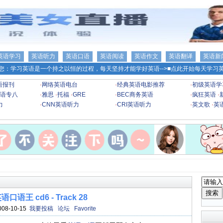
英语学习
英语听力
英语口语
英语阅读
英语作文
英语翻译
英语新
您：学习英语是一个持之以恒的过程，每天坚持才能学好英语-->
■点此开始每天学习英
语报刊
·
网络英语电台
·
经典英语电影推荐
·
初级英语学
语专八
·
雅思
·
托福
·
GRE
·
BEC商务英语
·
疯狂英语
·
力
·
CNN英语听力
·
CRI英语听力
·
英文歌
·
英
口语王 cd6 - Track 28
008-10-15
我要投稿
论坛
Favorite