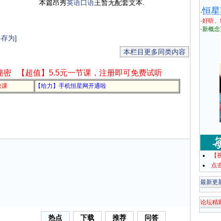
本篇昂秀
英语
口语
王暂无配套文本.
恒星
·
·
好听、
·
新概念
存为]
本栏目更多同类内容
秘密
【超值】5.5元一节课，注册即可免费试听
教课
【给力】手机恒星网开通啦
【
点
最新更
论坛精
热点
下载
推荐
问答