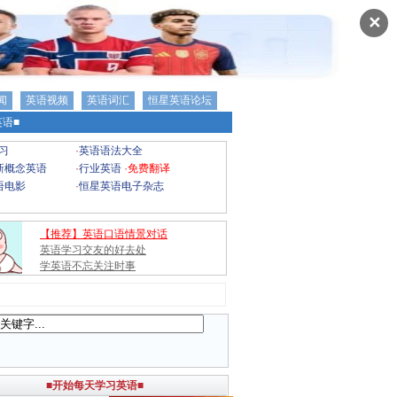
✕
闻
英语视频
英语词汇
恒星英语论坛
语■
习
·
英语语法大全
新概念英语
·
行业英语
·
免费翻译
语电影
·
恒星英语电子杂志
【推荐】英语口语情景对话
英语学习交友的好去处
学英语不忘关注时事
■开始每天学习英语■