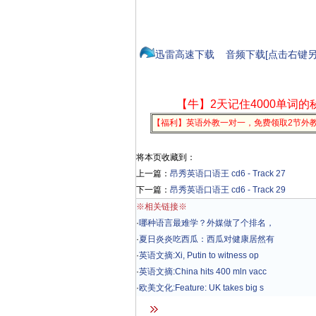
迅雷高速下载
音频下载[点击右键另
【牛】2天记住4000单词的
【福利】英语外教一对一，免费领取2节外
将本页收藏到：
上一篇：
昂秀英语口语王 cd6 - Track 27
下一篇：
昂秀英语口语王 cd6 - Track 29
※相关链接※
·
哪种语言最难学？外媒做了个排名，
·
夏日炎炎吃西瓜：西瓜对健康居然有
·
英语文摘:Xi, Putin to witness op
·
英语文摘:China hits 400 mln vacc
·
欧美文化:Feature: UK takes big s