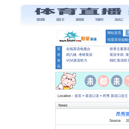
网站首页
恒星英语提醒
英
·
在线英语电视台
·
世界主要英
语
·
四六级
·
考研英语
·
英语专四
·
英
资
·
VOA英语听力
·
BBC英语听
讯
Location：
首页
>
英语口语
>
昂秀 英语口语王
News
昂秀英语
Source: 2