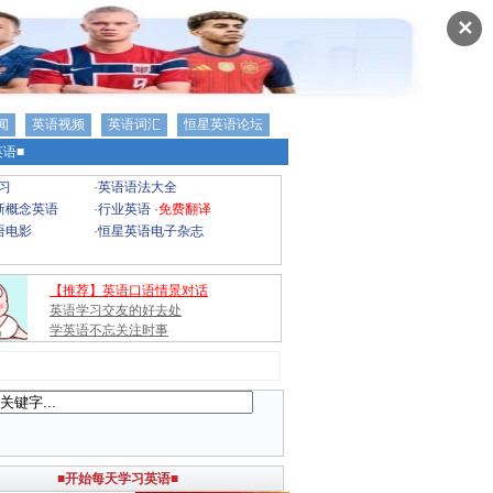
✕
闻
英语视频
英语词汇
恒星英语论坛
语■
习
·
英语语法大全
新概念英语
·
行业英语
·
免费翻译
语电影
·
恒星英语电子杂志
【推荐】英语口语情景对话
英语学习交友的好去处
学英语不忘关注时事
■开始每天学习英语■