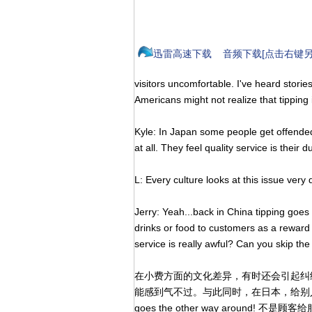
迅雷高速下载
音频下载[点击右键另
visitors uncomfortable. I've heard storie
Americans might not realize that tipping
Kyle: In Japan some people get offended i
at all. They feel quality service is their du
L: Every culture looks at this issue very d
Jerry: Yeah...back in China tipping goes
drinks or food to customers as a reward 
service is really awful? Can you skip the 
在小费方面的文化差异，有时还会引起纠
能感到气不过。与此同时，在日本，给别人
goes the other way arou