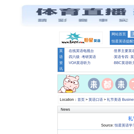
网站首页
恒星英语提醒
英
·
在线英语电视台
·
世界主要英
语
·
四六级
·
考研英语
·
英语专四
·
英
资
·
VOA英语听力
·
BBC英语听
讯
Location：
首页
>
英语口语
>
礼节美语 Business
News
礼节
Source:
恒星英语学