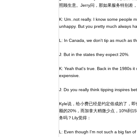
照顾生意。Jerry问，那如果服务特别差
K: Um..not really. I know some people 
unhappy. But you pretty much always hav
L: In Canada, we don't tip as much as the
J: But in the states they expect 20%.
K: Yeah that's true. Back in the 1980s i
expensive.
J: Do you really think tipping inspires be
Kyle说，给小费已经是约定俗成的了，
额的20%，而加拿大稍微少点，10%到
务吗？Lily觉得：
L: Even though I'm not such a big fan of th