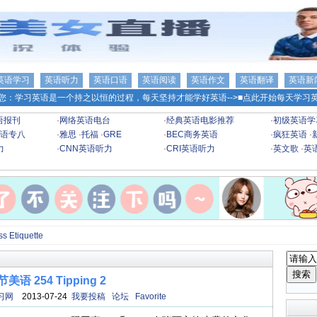
英语学习
英语听力
英语口语
英语阅读
英语作文
英语翻译
英语新
您：学习英语是一个持之以恒的过程，每天坚持才能学好英语-->
■点此开始每天学习英
语报刊
·
网络英语电台
·
经典英语电影推荐
·
初级英语学
语专八
·
雅思
·
托福
·
GRE
·
BEC商务英语
·
疯狂英语
·
力
·
CNN英语听力
·
CRI英语听力
·
英文歌
·
英
 Etiquette
美语 254 Tipping 2
习网
2013-07-24
我要投稿
论坛
Favorite