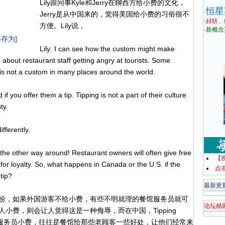
Lily跟同事Kyle和Jerry在聊西方给小费的文化，
恒星
·
Jerry是从中国来的，觉得美国给小费的习俗很不
·
好听、
方便。Lily说，
·
新概念
存为]
Lily: I can see how the custom might make
s about restaurant staff getting angry at tourists. Some
 is not a custom in many places around the world.
f you offer them a tip. Tipping is not a part of their culture
ty.
ifferently.
 the other way around! Restaurant owners will often give free
【
for loyalty. So, what happens in Canada or the U.S. if the
点
tip?
最新更
纷，如果外国游客不给小费，有些不明就理的餐馆服务员就可
论坛精
小费，则会让人觉得这是一种侮辱，而在中国，Tipping
nd! 不是顾客给服务员小费，往往是餐馆给那些老顾客一些好处，让他们经常来