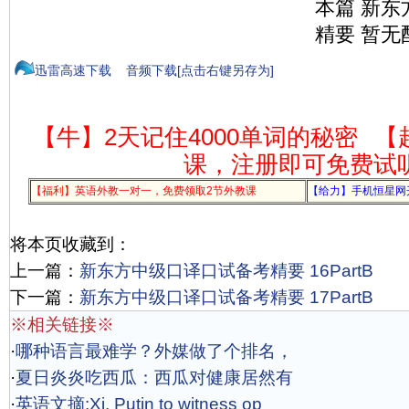
本篇 新
精要 暂无
迅雷高速下载
音频下载[点击右键另存为]
【牛】2天记住4000单词的秘密
【
课，注册即可免费试
【福利】英语外教一对一，免费领取2节外教课
【给力】手机恒星网
将本页收藏到：
上一篇：
新东方中级口译口试备考精要 16PartB
下一篇：
新东方中级口译口试备考精要 17PartB
※相关链接※
·
哪种语言最难学？外媒做了个排名，
·
夏日炎炎吃西瓜：西瓜对健康居然有
·
英语文摘:Xi, Putin to witness op