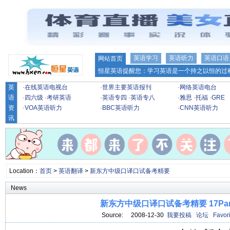
英语学习
英语听力
英语口语
网站首页
恒星英语提醒您：学习英语是一个持之以恒的过程
英
·
在线英语电视台
·
世界主要英语报刊
·
网络英语电台
语
·
四六级
·
考研英语
·
英语专四
·
英语专八
·
雅思
·
托福
·
GRE
资
·
VOA英语听力
·
BBC英语听力
·
CNN英语听力
讯
Location：
首页
>
英语翻译
>
新东方中级口译口试备考精要
News
新东方中级口译口试备考精要 17Par
Source: 2008-12-30
我要投稿
论坛
Favori