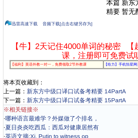
本篇 新
精要 暂无
迅雷高速下载
音频下载[点击右键另存为]
【牛】2天记住4000单词的秘密
【
课，注册即可免费试
【福利】英语外教一对一，免费领取2节外教课
【给力】手机恒星网
将本页收藏到：
上一篇：
新东方中级口译口试备考精要 14PartA
下一篇：
新东方中级口译口试备考精要 15PartA
※相关链接※
·
哪种语言最难学？外媒做了个排名，
·
夏日炎炎吃西瓜：西瓜对健康居然有
·
英语文摘:Xi, Putin to witness op