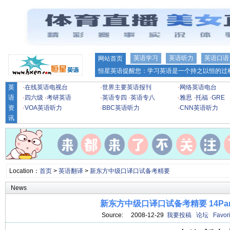
英语学习
英语听力
英语口语
网站首页
恒星英语提醒您：学习英语是一个持之以恒的过程
英
·
在线英语电视台
·
世界主要英语报刊
·
网络英语电台
语
·
四六级
·
考研英语
·
英语专四
·
英语专八
·
雅思
·
托福
·
GRE
资
·
VOA英语听力
·
BBC英语听力
·
CNN英语听力
讯
Location：
首页
>
英语翻译
>
新东方中级口译口试备考精要
News
新东方中级口译口试备考精要 14Par
Source: 2008-12-29
我要投稿
论坛
Favori