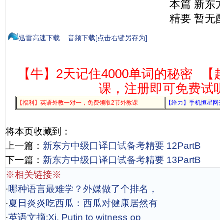
本篇 新
精要 暂无
迅雷高速下载
音频下载[点击右键另存为]
【牛】2天记住4000单词的秘密
【
课，注册即可免费试
【福利】英语外教一对一，免费领取2节外教课
【给力】手机恒星网
将本页收藏到：
上一篇：
新东方中级口译口试备考精要 12PartB
下一篇：
新东方中级口译口试备考精要 13PartB
※相关链接※
·
哪种语言最难学？外媒做了个排名，
·
夏日炎炎吃西瓜：西瓜对健康居然有
·
英语文摘:Xi, Putin to witness op