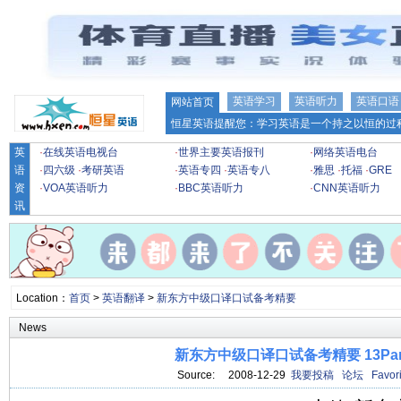
英语学习
英语听力
英语口语
网站首页
恒星英语提醒您：学习英语是一个持之以恒的过程
英
·
在线英语电视台
·
世界主要英语报刊
·
网络英语电台
语
·
四六级
·
考研英语
·
英语专四
·
英语专八
·
雅思
·
托福
·
GRE
资
·
VOA英语听力
·
BBC英语听力
·
CNN英语听力
讯
Location：
首页
>
英语翻译
>
新东方中级口译口试备考精要
News
新东方中级口译口试备考精要 13Par
Source: 2008-12-29
我要投稿
论坛
Favori