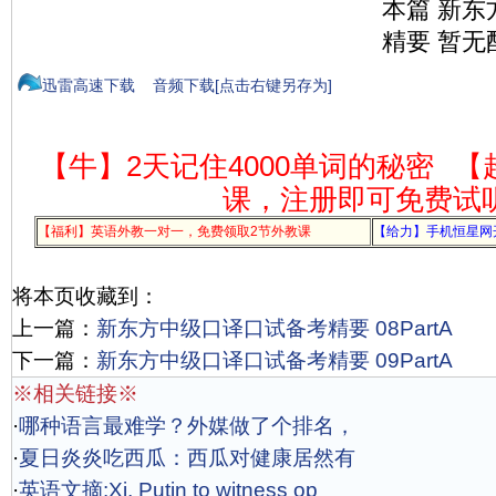
本篇 新
精要 暂无
迅雷高速下载
音频下载[点击右键另存为]
【牛】2天记住4000单词的秘密
【
课，注册即可免费试
【福利】英语外教一对一，免费领取2节外教课
【给力】手机恒星网
将本页收藏到：
上一篇：
新东方中级口译口试备考精要 08PartA
下一篇：
新东方中级口译口试备考精要 09PartA
※相关链接※
·
哪种语言最难学？外媒做了个排名，
·
夏日炎炎吃西瓜：西瓜对健康居然有
·
英语文摘:Xi, Putin to witness op