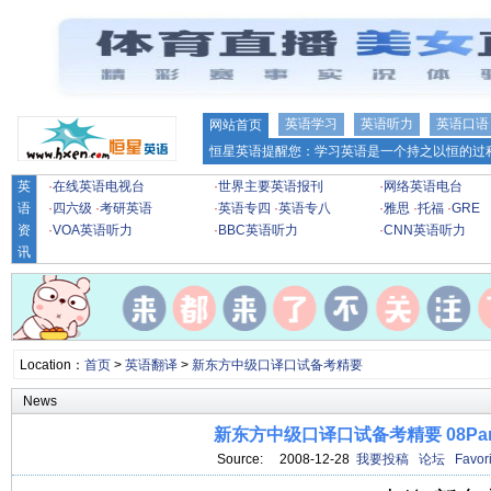
英语学习
英语听力
英语口语
网站首页
恒星英语提醒您：学习英语是一个持之以恒的过程
英
·
在线英语电视台
·
世界主要英语报刊
·
网络英语电台
语
·
四六级
·
考研英语
·
英语专四
·
英语专八
·
雅思
·
托福
·
GRE
资
·
VOA英语听力
·
BBC英语听力
·
CNN英语听力
讯
Location：
首页
>
英语翻译
>
新东方中级口译口试备考精要
News
新东方中级口译口试备考精要 08Par
Source: 2008-12-28
我要投稿
论坛
Favori