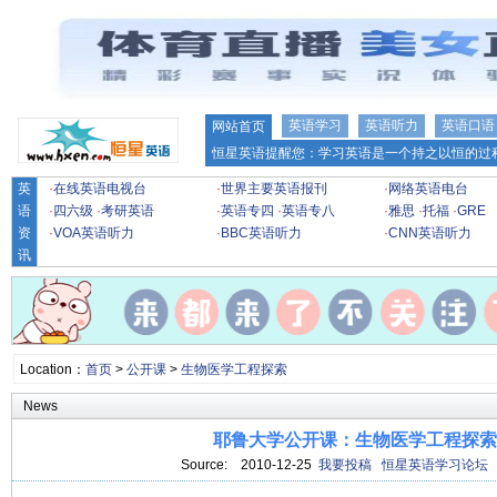
英语学习
英语听力
英语口语
网站首页
恒星英语提醒您：学习英语是一个持之以恒的过程
英
·
在线英语电视台
·
世界主要英语报刊
·
网络英语电台
语
·
四六级
·
考研英语
·
英语专四
·
英语专八
·
雅思
·
托福
·
GRE
资
·
VOA英语听力
·
BBC英语听力
·
CNN英语听力
讯
Location：
首页
>
公开课
>
生物医学工程探索
News
耶鲁大学公开课：生物医学工程探索 
Source:
2010-12-25
我要投稿
恒星英语学习论坛